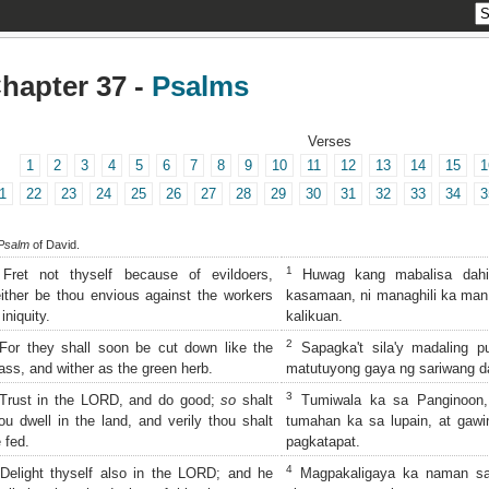
hapter 37 -
Psalms
Verses
1
2
3
4
5
6
7
8
9
10
11
12
13
14
15
1
1
22
23
24
25
26
27
28
29
30
31
32
33
34
3
Psalm
of David.
1
ret not thyself because of evildoers,
Huwag kang mabalisa dah
ither be thou envious against the workers
kasamaan, ni managhili ka man
 iniquity.
kalikuan.
2
or they shall soon be cut down like the
Sapagka't sila'y madaling p
ass, and wither as the green herb.
matutuyong gaya ng sariwang 
3
rust in the LORD, and do good;
so
shalt
Tumiwala ka sa Panginoon,
ou dwell in the land, and verily thou shalt
tumahan ka sa lupain, at gaw
 fed.
pagkatapat.
4
elight thyself also in the LORD; and he
Magpakaligaya ka naman sa 