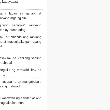
g kapayapaan.
ha laban sa ganap, at
aniyang mga ngipin.
noon: sapagka't kaniyang
wan ay dumarating.
k, at inihanda ang kanilang
ha at mapagkailangan, upang
d:
saksak sa kanilang sariling
 mababali.
angkilik ng matuwid, kay sa
ama.
g masasama ay mangababali:
n ang matuwid.
 kaarawan ng sakdal: at ang
magpakailan man.