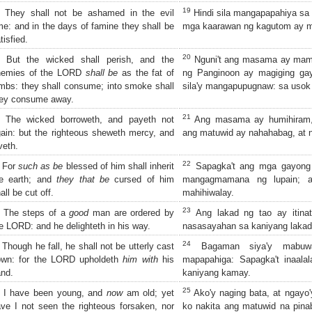
19
They shall not be ashamed in the evil
Hindi sila mangapapahiya sa
me: and in the days of famine they shall be
mga kaarawan ng kagutom ay m
tisfied.
20
But the wicked shall perish, and the
Nguni't ang masama ay mam
nemies of the LORD
shall be
as the fat of
ng Panginoon ay magiging ga
mbs: they shall consume; into smoke shall
sila'y mangapupugnaw: sa usok
hey consume away.
21
The wicked borroweth, and payeth not
Ang masama ay humihiram, a
ain: but the righteous sheweth mercy, and
ang matuwid ay nahahabag, at n
veth.
22
For
such as be
blessed of him shall inherit
Sapagka't ang mga gayong 
he earth; and
they that be
cursed of him
mangagmamana ng lupain; a
all be cut off.
mahihiwalay.
23
The steps of a
good
man are ordered by
Ang lakad ng tao ay itinat
e LORD: and he delighteth in his way.
nasasayahan sa kaniyang lakad
24
Though he fall, he shall not be utterly cast
Bagaman siya'y mabuwa
own: for the LORD upholdeth
him with
his
mapapahiga: Sapagka't inaala
nd.
kaniyang kamay.
25
I have been young, and
now
am old; yet
Ako'y naging bata, at ngayo
ve I not seen the righteous forsaken, nor
ko nakita ang matuwid na pina