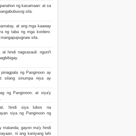
 panahon ng kasamaan: at sa
angabubusog sila.
amatay, at ang mga kaaway
ya ng taba ng mga kordero:
 mangapupugnaw sila.
t hindi nagsasauli: nguni't
agbibigay.
pinagpala ng Panginoon ay
t silang sinumpa niya ay
ag ng Panginoon; at siya'y
.
l, hindi siya lubos na
layan siya ng Panginoon ng
'y matanda; gayon ma'y hindi
bayaan, ni ang kaniyang lahi