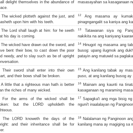
all delight themselves in the abundance of
masasayahan sa kasaganaan n
ace.
12
The wicked plotteth against the just, and
Ang masama ay kumakat
asheth upon him with his teeth.
pinagngangalit sa kaniya ang k
13
The Lord shall laugh at him: for he seeth
Tatawanan siya ng Pangi
at his day is coming.
nakikita na ang kaniyang kaara
14
The wicked have drawn out the sword, and
Hinugot ng masama ang taba
ve bent their bow, to cast down the poor
busog: upang ilugmok ang duk
nd needy,
and
to slay such as be of upright
patayin ang matuwid sa paglaka
nversation.
15
Their sword shall enter into their own
Ang kanilang tabak ay masa
art, and their bows shall be broken.
puso, at ang kanilang busog ay
16
A little that a righteous man hath
is
better
Mainam ang kaunti na tinat
an the riches of many wicked.
kasaganaan ng maraming mas
17
For the arms of the wicked shall be
Sapagka't ang mga bisig n
roken: but the LORD upholdeth the
nguni't inaalalayan ng Panginoo
ghteous.
18
The LORD knoweth the days of the
Nalalaman ng Panginoon ang
right: and their inheritance shall be for
kanilang mana ay magiging sa 
er.