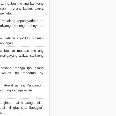
 at ingatan mo ang kaniyang
anahin mo ang lupain: pagka
akikita.
 malaking kapangyarihan, at
ariwang punong kahoy sa
o, wala na siya: Oo, hinanap
umpungan.
a tao, at masdan mo ang
 maligayang wakas sa taong
sang, mangalilipol silang
g wakas ng masama ay
 matuwid ay sa Panginoon:
nahon ng kabagabagan.
anginoon, at sinasagip sila:
t inililigtas sila. Sapagka't
a.