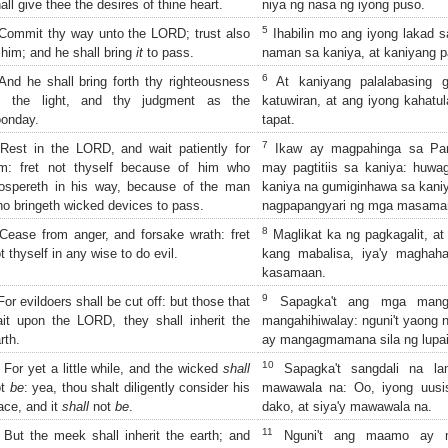
all give thee the desires of thine heart.
niya ng nasa ng iyong puso.
5
ommit thy way unto the LORD; trust also
Ihabilin mo ang iyong lakad s
 him; and he shall bring
it
to pass.
naman sa kaniya, at kaniyang p
6
nd he shall bring forth thy righteousness
At kaniyang palalabasing 
s the light, and thy judgment as the
katuwiran, at ang iyong kahatu
onday.
tapat.
7
est in the LORD, and wait patiently for
Ikaw ay magpahinga sa Pan
im: fret not thyself because of him who
may pagtitiis sa kaniya: huwa
ospereth in his way, because of the man
kaniya na gumiginhawa sa kaniya
o bringeth wicked devices to pass.
nagpapangyari ng mga masaman
8
ease from anger, and forsake wrath: fret
Maglikat ka ng pagkagalit, a
t thyself in any wise to do evil.
kang mabalisa, iya'y maghah
kasamaan.
9
or evildoers shall be cut off: but those that
Sapagka't ang mga mang
it upon the LORD, they shall inherit the
mangahihiwalay: nguni't yaong 
rth.
ay mangagmamana sila ng lupai
10
For yet a little while, and the wicked
shall
Sapagka't sangdali na l
ot
be
: yea, thou shalt diligently consider his
mawawala na: Oo, iyong uusi
ace, and it
shall
not
be
.
dako, at siya'y mawawala na.
11
But the meek shall inherit the earth; and
Nguni't ang maamo ay m