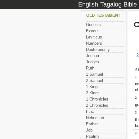
English-Tagalog Bible
OLD TESTAMENT
C
Genesis
Exodus
Leviticus
Numbers
Deuteronomy
2
Joshua
Judges
Ruth
A 
1 Samuel
1
F
2 Samuel
ne
1 Kings
of
2 Kings
2
F
1 Chronicles
gr
2 Chronicles
Ezra
3
T
Nehemiah
th
Esther
be
Job
4
D
Psalms