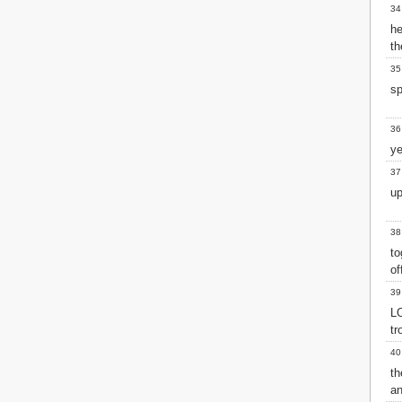
34
he
th
35
sp
36
ye
37
up
38
to
of
39
L
tr
40
th
an