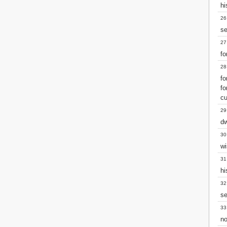
hi
26
s
27
fo
28
fo
fo
cu
29
dw
30
wi
31
hi
32
se
33
no