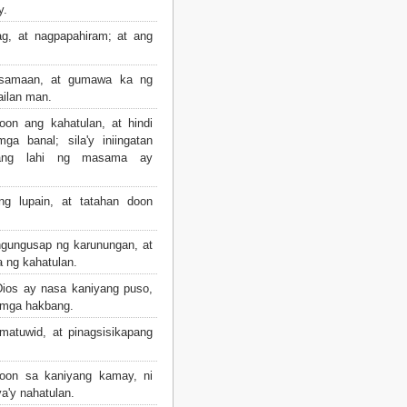
y.
g, at nagpapahiram; at ang
samaan, at gumawa ka ng
ilan man.
oon ang kahatulan, at hindi
a banal; sila'y iniingatan
 ang lahi ng masama ay
 lupain, at tatahan doon
ngungusap ng karunungan, at
a ng kahatulan.
ios ay nasa kaniyang puso,
 mga hakbang.
atuwid, at pinagsisikapang
noon sa kaniyang kamay, ni
a'y nahatulan.