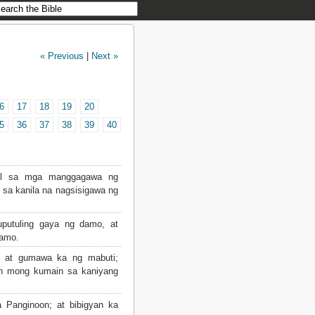
« Previous
|
Next »
6
17
18
19
20
5
36
37
38
39
40
il sa mga manggagawa ng
 sa kanila na nagsisigawa ng
uputuling gaya ng damo, at
damo.
 at gumawa ka ng mabuti;
in mong kumain sa kaniyang
Panginoon; at bibigyan ka