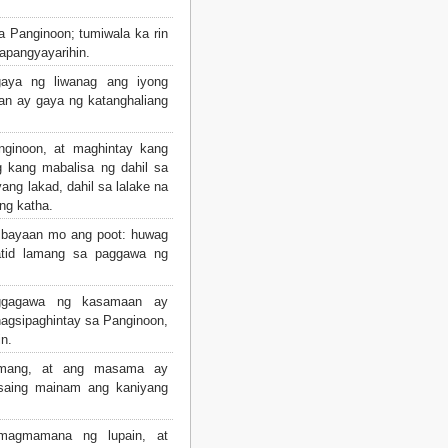
a Panginoon; tumiwala ka rin
apangyayarihin.
gaya ng liwanag ang iyong
lan ay gaya ng katanghaliang
ginoon, at maghintay kang
g kang mabalisa ng dahil sa
ng lakad, dahil sa lalake na
g katha.
t bayaan mo ang poot: huwag
atid lamang sa paggawa ng
gagawa ng kasamaan ay
nagsipaghintay sa Panginoon,
n.
amang, at ang masama ay
saing mainam ang kaniyang
agmamana ng lupain, at