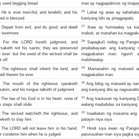
s seed begging bread.
man ay nagpapalimos ng tinapa
26
He is
ever merciful, and lendeth; and his
Lahat ng araw ay nahahaba
eed
is
blessed.
kaniyang lahi ay pinagpapala.
27
Depart from evil, and do good; and dwell
Ikaw ay humiwalay sa ka
r evermore.
mabuti; at manahan ka magpaka
28
For the LORD loveth judgment, and
Sapagka't iniibig ng Pangin
rsaketh not his saints; they are preserved
pinababayaan ang kaniyang mg
r ever: but the seed of the wicked shall be
magpakailan man: nguni't
t off.
mahihiwalay.
29
The righteous shall inherit the land, and
Mamanahin ng matuwid ang
ell therein for ever.
magpakailan man.
30
The mouth of the righteous speaketh
Ang bibig ng matuwid ay na
sdom, and his tongue talketh of judgment.
ang kaniyang dila ay nagsasalit
31
The law of his God
is
in his heart; none of
Ang kautusan ng kaniyang D
s steps shall slide.
walang madudulas sa kaniyang
32
The wicked watcheth the righteous, and
Inaabatan ng masama ang m
eketh to slay him.
patayin niya siya.
33
The LORD will not leave him in his hand,
Hindi siya iiwan ng Pangi
r condemn him when he is judged.
parurusahan man siya pagka siy