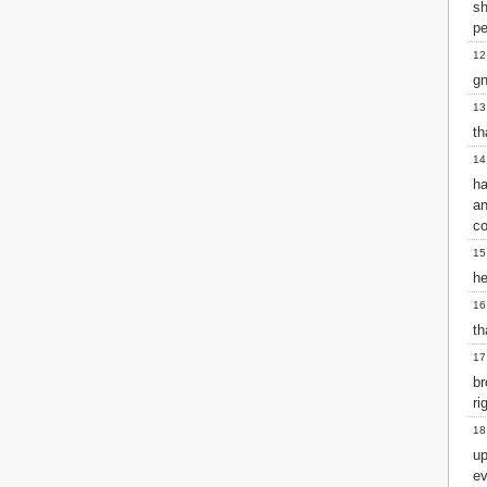
sh
Matthew
pe
Mark
Luke
12
John
gn
Acts
13
Romans
th
1 Corinthians
2 Corinthians
14
Galatians
ha
Ephesians
a
Philippians
co
Colossians
15
1 Thessalonians
he
2 Thessalonians
16
1 Timothy
th
2 Timothy
Titus
17
Philemon
b
Hebrews
ri
James
18
1 Peter
up
2 Peter
ev
1 John