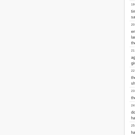
19
2 John
ti
3 John
sa
Jude
Revelation
20
e
la
t
21
ag
gi
22
t
sh
23
th
24
d
ha
25
ha