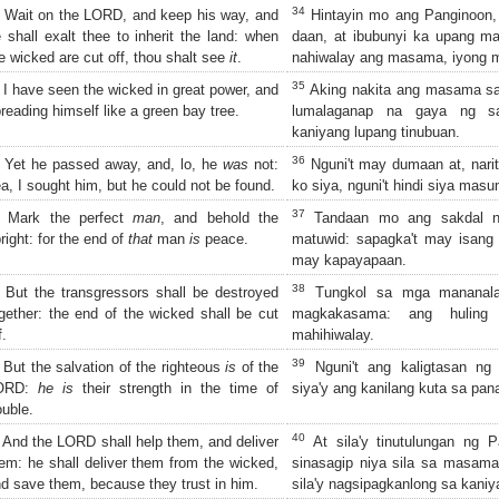
34
Wait on the LORD, and keep his way, and
Hintayin mo ang Panginoon,
 shall exalt thee to inherit the land: when
daan, at ibubunyi ka upang m
e wicked are cut off, thou shalt see
it
.
nahiwalay ang masama, iyong m
35
I have seen the wicked in great power, and
Aking nakita ang masama sa
reading himself like a green bay tree.
lumalaganap na gaya ng s
kaniyang lupang tinubuan.
36
Yet he passed away, and, lo, he
was
not:
Nguni't may dumaan at, narit
a, I sought him, but he could not be found.
ko siya, nguni't hindi siya mas
37
Mark the perfect
man
, and behold the
Tandaan mo ang sakdal n
right: for the end of
that
man
is
peace.
matuwid: sapagka't may isang
may kapayapaan.
38
But the transgressors shall be destroyed
Tungkol sa mga mananalang
gether: the end of the wicked shall be cut
magkakasama: ang hulin
f.
mahihiwalay.
39
But the salvation of the righteous
is
of the
Nguni't ang kaligtasan ng
ORD:
he is
their strength in the time of
siya'y ang kanilang kuta sa pa
ouble.
40
And the LORD shall help them, and deliver
At sila'y tinutulungan ng P
em: he shall deliver them from the wicked,
sinasagip niya sila sa masama, a
d save them, because they trust in him.
sila'y nagsipagkanlong sa kaniy