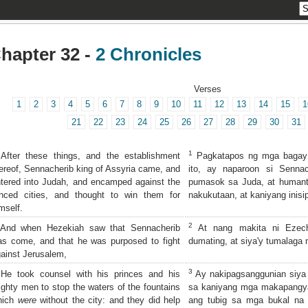
hapter 32 -
2 Chronicles
Verses
1
2
3
4
5
6
7
8
9
10
11
12
13
14
15
1
21
22
23
24
25
26
27
28
29
30
31
1
fter these things, and the establishment
Pagkatapos ng mga bagay n
ereof, Sennacherib king of Assyria came, and
ito, ay naparoon si Sennac
tered into Judah, and encamped against the
pumasok sa Juda, at human
enced cities, and thought to win them for
nakukutaan, at kaniyang inisi
mself.
2
And when Hezekiah saw that Sennacherib
At nang makita ni Ezech
s come, and that he was purposed to fight
dumating, at siya'y tumalaga
ainst Jerusalem,
3
e took counsel with his princes and his
Ay nakipagsanggunian siya 
ghty men to stop the waters of the fountains
sa kaniyang mga makapangyar
hich
were
without the city: and they did help
ang tubig sa mga bukal na