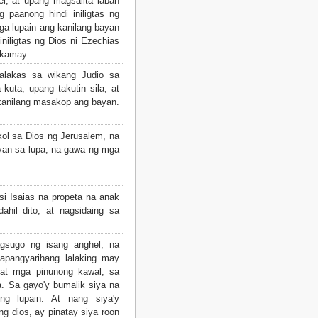
el, at upang magsalita laban
g paanong hindi iniligtas ng
a lupain ang kanilang bayan
niligtas ng Dios ni Ezechias
 kamay.
lakas sa wikang Judio sa
kuta, upang takutin sila, at
 kanilang masakop ang bayan.
kol sa Dios ng Jerusalem, na
yan sa lupa, na gawa ng mga
si Isaias na propeta na anak
ahil dito, at nagsidaing sa
sugo ng isang anghel, na
apangyarihang lalaking may
 at mga pinunong kawal, sa
a. Sa gayo'y bumalik siya na
ing lupain. At nang siya'y
g dios, ay pinatay siya roon