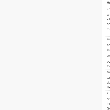
He
27
an
si
an
ma
28
an
be
29
po
fo
30
wa
do
He
31
of
in
Go