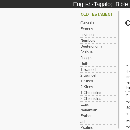
English-Tagalog Bible
OLD TESTAMENT
C
Genesis
Exodus
Leviticus
Numbers
Deuteronomy
Joshua
Judges
Ruth
1
A
1 Samuel
th
2 Samuel
en
1 Kings
f
2 Kings
hi
1 Chronicles
2
2 Chronicles
wa
Ezra
ag
Nehemiah
3
H
Esther
mi
Job
w
Psalms