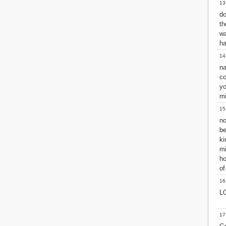
13
2 John
do
3 John
t
Jude
wa
Revelation
h
14
na
co
yo
m
15
no
b
ki
mi
ho
of
16
LO
17