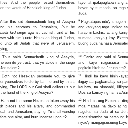
attles. And the people rested themselves
tayo, at ipakipaglaban ang 
on the words of Hezekiah king of Judah.
bayan ay sumandal sa mga sa
Juda.
9
fter this did Sennacherib king of Assyria
Pagkatapos nito'y sinugo ni 
end his servants to Jerusalem, (but he
ang kaniyang mga lingkod sa
mself laid siege
against Lachish, and all his
harap ni Lachis, at ang kan
wer with him,) unto Hezekiah king of Judah,
sumasa kaniya,) kay Ezech
nd unto all Judah that
were
at Jerusalem,
buong Juda na nasa Jerusalem
ying,
10
Thus saith Sennacherib king of Assyria,
Ganito ang sabi ni Sennac
ereon do ye trust, that ye abide in the siege
ano kayo nagsisiasa na
 Jerusalem?
pagkakubkob sa Jerusalem?
11
Doth not Hezekiah persuade you to give
Hindi ba kayo hinihikayat
er yourselves to die by famine and by thirst,
ibigay sa pagkamatay sa pa
ying, The LORD our God shall deliver us out
kauhaw, na sinasabi, Ililig
 the hand of the king of Assyria?
Dios sa kamay ng hari sa Asir
12
Hath not the same Hezekiah taken away his
Hindi ba ang Ezechias ding
igh places and his altars, and commanded
mga mataas na dako at ng
dah and Jerusalem, saying, Ye shall worship
nagutos sa Juda at sa Jeru
fore one altar, and burn incense upon it?
magsisisamba sa harap ng i
niyao'y mangagsusunog kayo