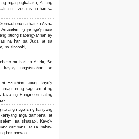
ating mga pagbabaka, At ang
lita ni Ezechias na hari sa
Sennacherib na hari sa Asiria
 Jerusalem, (siya nga'y nasa
iyang buong kapangyarihan ay
ias na hari sa Juda, at sa
, na sinasabi,
herib na hari sa Asiria, Sa
 kayo'y nagsisitahan sa
 ni Ezechias, upang kayo'y
mamagitan ng kagutom at ng
tas tayo ng Panginoon nating
ia?
 ito ang nagalis ng kaniyang
 kaniyang mga dambana, at
salem, na sinasabi, Kayo'y
sang dambana, at sa ibabaw
 ng kamangyan.