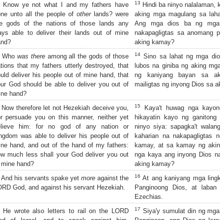
13
Know ye not what I and my fathers have
Hindi ba ninyo nalalaman, 
ne unto all the people of
other
lands? were
aking mga magulang sa lah
he gods of the nations of those lands any
Ang mga dios ba ng mga
ys able to deliver their lands out of mine
nakapagligtas sa anomang p
and?
aking kamay?
14
Who
was there
among all the gods of those
Sino sa lahat ng mga di
tions that my fathers utterly destroyed, that
lubos na giniba ng aking mg
uld deliver his people out of mine hand, that
ng kaniyang bayan sa ak
ur God should be able to deliver you out of
mailigtas ng inyong Dios sa 
ine hand?
15
Now therefore let not Hezekiah deceive you,
Kaya't huwag nga kayong
r persuade you on this manner, neither yet
hikayatin kayo ng ganitong
elieve him: for no god of any nation or
ninyo siya: sapagka't wala
ngdom was able to deliver his people out of
kaharian na nakapagligtas 
ne hand, and out of the hand of my fathers:
kamay, at sa kamay ng aki
w much less shall your God deliver you out
nga kaya ang inyong Dios na
 mine hand?
aking kamay?
16
And his servants spake yet
more
against the
At ang kaniyang mga lingk
RD God, and against his servant Hezekiah.
Panginoong Dios, at laban
Ezechias.
17
He wrote also letters to rail on the LORD
Siya'y sumulat din ng mga