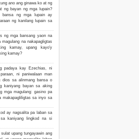
kung ano ang ginawa ko at ng
at ng bayan ng mga lupain?
 bansa ng mga lupain ay
araan ng kanilang lupain sa
os ng mga bansang yaon na
a magulang na nakapagligtas
ing kamay, upang kayo'y
aking kamay?
 padaya kay Ezechias, ni
 paraan, ni paniwalaan man
ng dios sa alinmang bansa o
ng kaniyang bayan sa aking
ng mga magulang: gasino pa
 makapagliligtas sa inyo sa
od ay nagsalita pa laban sa
 sa kaniyang lingkod na si
 sulat upang tungayawin ang