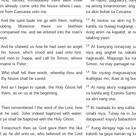
And, behold, immediately there were three
At narito, pagdaka'y nan
n already come unto the house where I was,
na aming kinaroroonan, ang 
nt from Caesarea unto me.
sa akin buhat sa Cesarea.
12
And the spirit bade me go with them, nothing
At iniutos sa akin ng E
oubting. Moreover these six brethren
kanila, na huwag magtangi.
companied me, and we entered into the man's
itong anim na kapatid; at 
use:
lalaking yaon:
13
And he shewed us how he had seen an angel
At kaniyang isinaysay s
 his house, which stood and said unto him,
niya ang anghel na nakati
nd men to Joppa, and call for Simon, whose
nagsasabi, Magsugo ka sa
rname is Peter;
Simon, na may pamagat na 
14
Who shall tell thee words, whereby thou and
Na siyang magsasaysay
l thy house shall be saved.
ikaliligtas mo, ikaw at ng 
15
And as I began to speak, the Holy Ghost fell
At nang ako'y magpasim
 them, as on us at the beginning.
sa kanila ang Espiritu San
sa atin nang una.
16
Then remembered I the word of the Lord, how
At naalaala ko ang salit
at he said, John indeed baptized with water;
sinabi niya, Tunay na si J
t ye shall be baptized with the Holy Ghost.
datapuwa't kayo'y babautism
17
Forasmuch then as God gave them the like
Kung ibinigay nga sa ka
ft as
he did
unto us, who believed on the Lord
kaloob na gaya naman ng kan