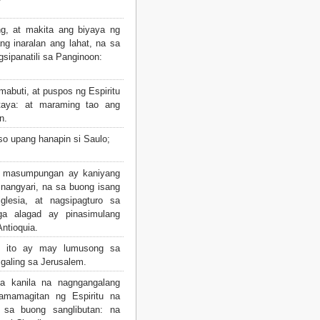
g, at makita ang biyaya ng
ng inaralan ang lahat, na sa
sipanatili sa Panginoon:
mabuti, at puspos ng Espiritu
taya: at maraming tao ang
n.
so upang hanapin si Saulo;
g masumpungan ay kaniyang
t nangyari, na sa buong isang
glesia, at nagsipagturo sa
a alagad ay pinasimulang
ntioquia.
ito ay may lumusong sa
galing sa Jerusalem.
a kanila na nagngangalang
amamagitan ng Espiritu na
sa buong sanglibutan: na