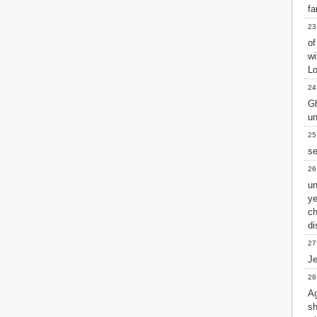
fa
23
of
wi
Lo
24
Gh
un
25
se
26
un
y
c
di
27
Je
28
Ag
sh