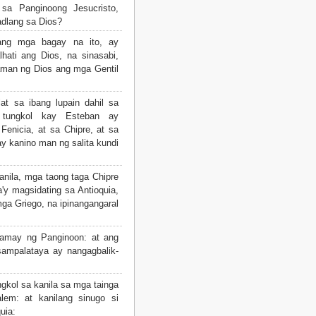
 sa Panginoong Jesucristo,
dlang sa Dios?
ang mga bagay na ito, ay
alhati ang Dios, na sinasabi,
aman ng Dios ang mga Gentil
t sa ibang lupain dahil sa
i tungkol kay Esteban ay
enicia, at sa Chipre, at sa
ay kanino man ng salita kundi
anila, mga taong taga Chipre
a'y magsidating sa Antioquia,
ga Griego, na ipinangangaral
amay ng Panginoon: at ang
sampalataya ay nangagbalik-
ngkol sa kanila sa mga tainga
lem: at kanilang sinugo si
uia: