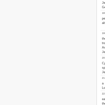
Je
2 John
G
3 John
18
Jude
pe
Revelation
al
19
t
tr
An
Je
20
Cy
s
Je
21
a 
Lo
22
ea
th