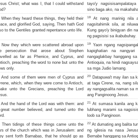
sus Christ; what was I, that I could withstand
tayo'y nagsisisampalataya
od?
sino baga ako, na makahaha
18
When they heard these things, they held their
At nang marinig nila 
ace, and glorified God, saying, Then hath God
nagsitahimik sila, at niluw
so to the Gentiles granted repentance unto life.
Kung gayo'y binigyan din n
ng pagsisisi sa ikabubuhay.
19
Now they which were scattered abroad upon
Yaon ngang nagsipangala
he persecution that arose about Stephen
kapighatian na nangyar
avelled as far as Phenice, and Cyprus, and
nangaglakbay hanggang sa F
tioch, preaching the word to none but unto the
Antioquia, na hindi nagsays
ws only.
sa mga Judio lamang.
20
And some of them were men of Cyprus and
Datapuwa't may ilan sa k
rene, which, when they were come to Antioch,
at taga Cirene, na, nang sil
pake unto the Grecians, preaching the Lord
ay nangagsalita naman sa m
sus.
ang Panginoong Jesus.
21
And the hand of the Lord was with them: and
At sumasa kanila ang k
great number believed, and turned unto the
lubhang marami sa nagsisi
rd.
loob sa Panginoon.
22
Then tidings of these things came unto the
At dumating ang balita tu
rs of the church which was in Jerusalem: and
ng iglesia na nasa Jerusa
ey sent forth Barnabas, that he should go as
Bernabe hanggang sa Antioq