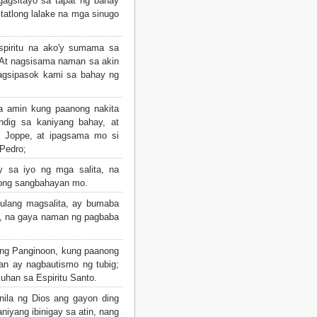
gagsitayo sa tapat ng bahay
tatlong lalake na mga sinugo
spiritu na ako'y sumama sa
 At nagsisama naman sa akin
nagsipasok kami sa bahay ng
a amin kung paanong nakita
ndig sa kaniyang bahay, at
 Joppe, at ipagsama mo si
Pedro;
 sa iyo ng mga salita, na
buong sangbahayan mo.
ulang magsalita, ay bumaba
to, na gaya naman ng pagbaba
a ng Panginoon, kung paanong
uan ay nagbautismo ng tubig;
uhan sa Espiritu Santo.
nila ng Dios ang gayon ding
iyang ibinigay sa atin, nang