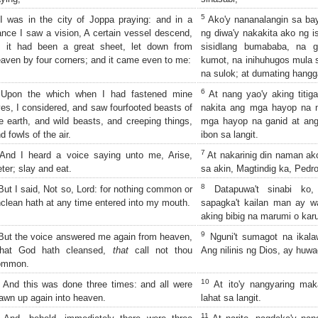
5
 was in the city of Joppa praying: and in a
Ako'y nananalangin sa ba
ance I saw a vision, A certain vessel descend,
ng diwa'y nakakita ako ng i
s it had been a great sheet, let down from
sisidlang bumababa, na 
aven by four corners; and it came even to me:
kumot, na inihuhugos mula s
na sulok; at dumating hangg
6
Upon the which when I had fastened mine
At nang yao'y aking titiga
es, I considered, and saw fourfooted beasts of
nakita ang mga hayop na 
e earth, and wild beasts, and creeping things,
mga hayop na ganid at an
d fowls of the air.
ibon sa langit.
7
nd I heard a voice saying unto me, Arise,
At nakarinig din naman ako
ter; slay and eat.
sa akin, Magtindig ka, Pedr
8
ut I said, Not so, Lord: for nothing common or
Datapuwa't sinabi ko, 
clean hath at any time entered into my mouth.
sapagka't kailan man ay 
aking bibig na marumi o ka
9
ut the voice answered me again from heaven,
Nguni't sumagot na ikalaw
hat God hath cleansed,
that
call not thou
Ang nilinis ng Dios, ay huw
ommon.
10
And this was done three times: and all were
At ito'y nangyaring maka
awn up again into heaven.
lahat sa langit.
11