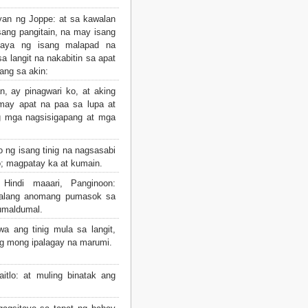
yan ng Joppe: at sa kawalan
sang pangitain, na may isang
gaya ng isang malapad na
a langit na nakabitin sa apat
ang sa akin:
n, ay pinagwari ko, at aking
may apat na paa sa lupa at
g mga nagsisigapang at mga
 ng isang tinig na nagsasabi
o; magpatay ka at kumain.
Hindi maaari, Panginoon:
walang anomang pumasok sa
rumaldumal.
a ang tinig mula sa langit,
ag mong ipalagay na marumi.
itlo: at muling binatak ang