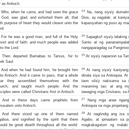
r as Antioch.
23
Who, when he came, and had seen the grace
Na, nang siya'y dumatin
 God, was glad, and exhorted them all, that
Dios, ay nagalak; at kaniya
th purpose of heart they would cleave unto the
kapasiyahan ng puso ay mag
rd.
24
For he was a good man, and full of the Holy
Sapagka't siya'y lalaking 
ost and of faith: and much people was added
Santo at ng pananampala
to the Lord.
nangaparagdag sa Panginoo
25
Then departed Barnabas to Tarsus, for to
At siya'y naparoon sa Tar
ek Saul:
26
And when he had found him, he brought him
At nang siya'y kaniyan
to Antioch. And it came to pass, that a whole
dinala siya sa Antioquia. A
ear they assembled themselves with the
taon sila'y nakisama sa i
hurch, and taught much people. And the
maraming tao; at ang mg
sciples were called Christians first in Antioch.
tawaging mga Cristiano, sa A
27
And in these days came prophets from
Nang mga araw ngang 
rusalem unto Antioch.
Antioquia na mga propetang 
28
And there stood up one of them named
At nagtindig ang isa s
abus, and signified by the spirit that there
Agabo, at ipinaalam sa p
ould be great dearth throughout all the world:
magkakagutom ng malaki 