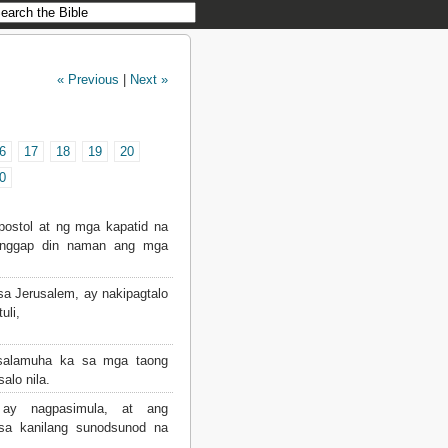
« Previous
|
Next »
6
17
18
19
20
0
ostol at ng mga kapatid na
anggap din naman ang mga
a Jerusalem, ay nakipagtalo
uli,
isalamuha ka sa mga taong
salo nila.
ay nagpasimula, at ang
 sa kanilang sunodsunod na