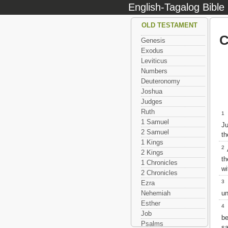
English-Tagalog Bible
OLD TESTAMENT
C
Genesis
Exodus
Leviticus
Numbers
Deuteronomy
Joshua
Judges
Ruth
1
A
1 Samuel
Ju
2 Samuel
th
1 Kings
2
A
2 Kings
th
1 Chronicles
wi
2 Chronicles
3
Ezra
un
Nehemiah
Esther
4
Job
b
Psalms
sa