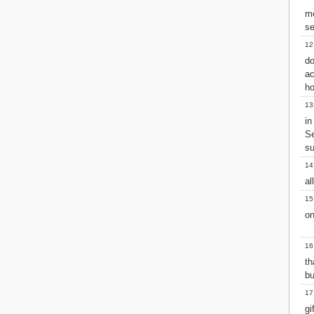
Matthew
me
Mark
se
Luke
12
John
d
Acts
ac
Romans
ho
1 Corinthians
2 Corinthians
13
Galatians
in
Ephesians
Se
Philippians
su
Colossians
14
1 Thessalonians
al
2 Thessalonians
15
1 Timothy
on
2 Timothy
Titus
Philemon
16
Hebrews
th
James
bu
1 Peter
17
2 Peter
gi
1 John