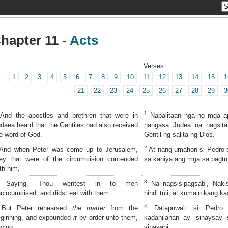
hapter 11 -
Acts
Verses
1
2
3
4
5
6
7
8
9
10
11
12
13
14
15
1
21
22
23
24
25
26
27
28
29
3
1
nd the apostles and brethren that were in
Nabalitaan nga ng mga ap
daea heard that the Gentiles had also received
nangasa Judea na nagsit
e word of God.
Gentil ng salita ng Dios.
2
nd when Peter was come up to Jerusalem,
At nang umahon si Pedro s
ey that were of the circumcision contended
sa kaniya ang mga sa pagtut
th him,
3
Saying, Thou wentest in to men
Na nagsisipagsabi, Nak
circumcised, and didst eat with them.
hindi tuli, at kumain kang ka
4
But Peter rehearsed
the matter
from the
Datapuwa't si Pedro 
eginning, and expounded
it
by order unto them,
kadahilanan ay isinaysay
ying,
sinasabi,