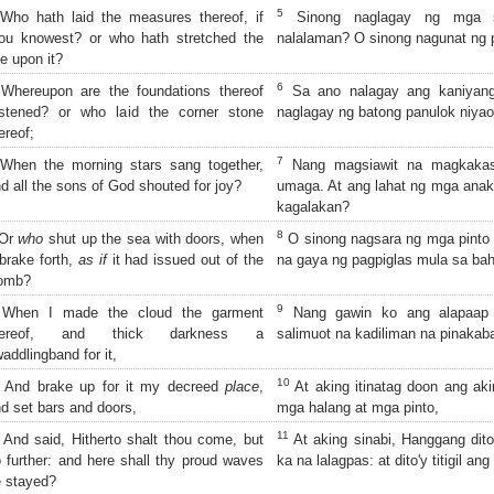
5
ho hath laid the measures thereof, if
Sinong naglagay ng mga su
ou knowest? or who hath stretched the
nalalaman? O sinong nagunat ng 
ne upon it?
6
hereupon are the foundations thereof
Sa ano nalagay ang kaniyang
astened? or who laid the corner stone
naglagay ng batong panulok niyao
ereof;
7
hen the morning stars sang together,
Nang magsiawit na magkakas
d all the sons of God shouted for joy?
umaga. At ang lahat ng mga anak
kagalakan?
8
Or
who
shut up the sea with doors, when
O sinong nagsara ng mga pinto
 brake forth,
as if
it had issued out of the
na gaya ng pagpiglas mula sa ba
omb?
9
When I made the cloud the garment
Nang gawin ko ang alapaap n
hereof, and thick darkness a
salimuot na kadiliman na pinakaba
addlingband for it,
10
And brake up for it my decreed
place
,
At aking itinatag doon ang aki
d set bars and doors,
mga halang at mga pinto,
11
And said, Hitherto shalt thou come, but
At aking sinabi, Hanggang dito 
 further: and here shall thy proud waves
ka na lalagpas: at dito'y titigil a
 stayed?