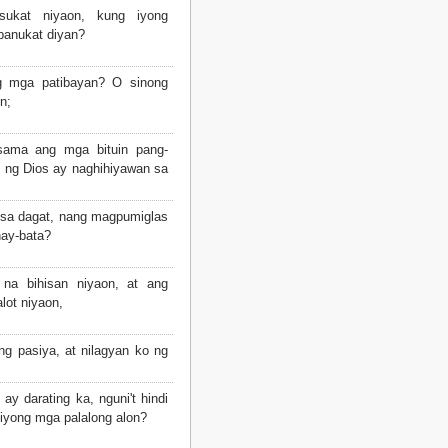
kat niyaon, kung iyong
panukat diyan?
 mga patibayan? O sinong
n;
ama ang mga bituin pang-
 ng Dios ay naghihiyawan sa
 sa dagat, nang magpumiglas
hay-bata?
a bihisan niyaon, at ang
lot niyaon,
ng pasiya, at nilagyan ko ng
ay darating ka, nguni't hindi
ng iyong mga palalong alon?