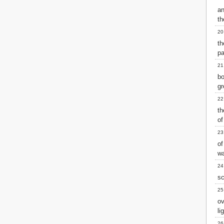
2 John
a
th
3 John
Jude
20
Revelation
th
p
21
bo
gr
22
th
of
23
of
w
24
sc
25
ov
li
26