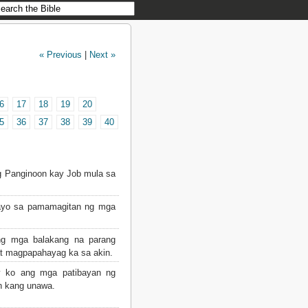
« Previous
|
Next »
6
17
18
19
20
5
36
37
38
39
40
 Panginoon kay Job mula sa
payo sa pamamagitan ng mga
g mga balakang na parang
 at magpapahayag ka sa akin.
 ko ang mga patibayan ng
n kang unawa.