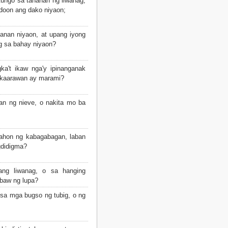
ungo sa tahanan ng liwanag,
ndoon ang dako niyaon;
nan niyaon, at upang iyong
g sa bahay niyaon?
a't ikaw nga'y ipinanganak
a kaarawan ay marami?
n ng nieve, o nakita mo ba
nahon ng kabagabagan, laban
gdidigma?
ng liwanag, o sa hanging
abaw ng lupa?
a mga bugso ng tubig, o ng