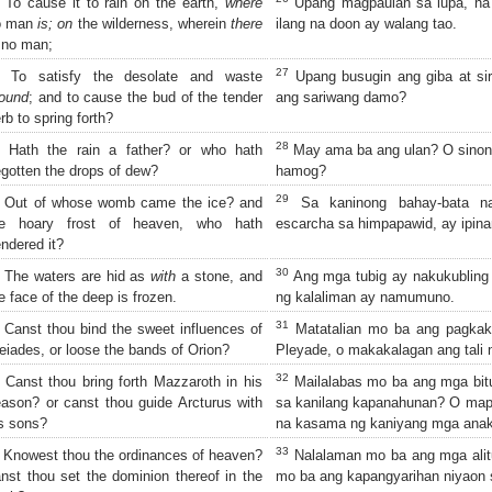
To cause it to rain on the earth,
where
Upang magpaulan sa lupa, na h
o man
is; on
the wilderness, wherein
there
ilang na doon ay walang tao.
no man;
27
To satisfy the desolate and waste
Upang busugin ang giba at sir
ound
; and to cause the bud of the tender
ang sariwang damo?
rb to spring forth?
28
Hath the rain a father? or who hath
May ama ba ang ulan? O sinon
gotten the drops of dew?
hamog?
29
Out of whose womb came the ice? and
Sa kaninong bahay-bata na
he hoary frost of heaven, who hath
escarcha sa himpapawid, ay ipin
ndered it?
30
The waters are hid as
with
a stone, and
Ang mga tubig ay nakukubling 
e face of the deep is frozen.
ng kalaliman ay namumuno.
31
Canst thou bind the sweet influences of
Matatalian mo ba ang pagkak
eiades, or loose the bands of Orion?
Pleyade, o makakalagan ang tali 
32
Canst thou bring forth Mazzaroth in his
Mailalabas mo ba ang mga bit
ason? or canst thou guide Arcturus with
sa kanilang kapanahunan? O ma
s sons?
na kasama ng kaniyang mga ana
33
Knowest thou the ordinances of heaven?
Nalalaman mo ba ang mga alitu
nst thou set the dominion thereof in the
mo ba ang kapangyarihan niyaon 