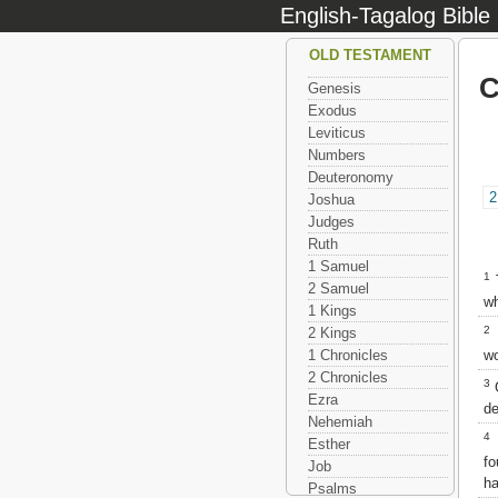
English-Tagalog Bible
OLD TESTAMENT
C
Genesis
Exodus
Leviticus
Numbers
Deuteronomy
2
Joshua
Judges
Ruth
1 Samuel
1
T
2 Samuel
wh
1 Kings
2
2 Kings
wo
1 Chronicles
2 Chronicles
3
G
Ezra
de
Nehemiah
4
Esther
fo
Job
ha
Psalms