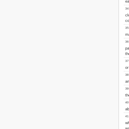
ea
34
c
co
35
ma
36
pa
th
37
or
38
an
39
th
40
ab
41
w
wa