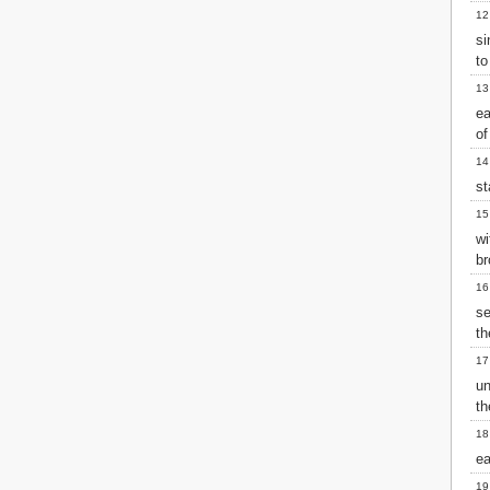
Matthew
12
Mark
s
Luke
to
John
13
Acts
ea
Romans
of
1 Corinthians
2 Corinthians
14
Galatians
st
Ephesians
15
Philippians
w
Colossians
br
1 Thessalonians
16
2 Thessalonians
se
1 Timothy
th
2 Timothy
Titus
17
Philemon
un
Hebrews
th
James
18
1 Peter
ea
2 Peter
19
1 John