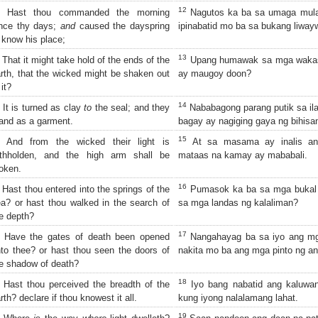
12
Hast thou commanded the morning
Nagutos ka ba sa umaga mula
ince thy days;
and
caused the dayspring
ipinabatid mo ba sa bukang liway
 know his place;
13
That it might take hold of the ends of the
Upang humawak sa mga wakas
rth, that the wicked might be shaken out
ay maugoy doon?
 it?
14
It is turned as clay
to
the seal; and they
Nababagong parang putik sa ila
and as a garment.
bagay ay nagiging gaya ng bihisa
15
And from the wicked their light is
At sa masama ay inalis ang
ithholden, and the high arm shall be
mataas na kamay ay mababali.
oken.
16
Hast thou entered into the springs of the
Pumasok ka ba sa mga bukal 
a? or hast thou walked in the search of
sa mga landas ng kalaliman?
e depth?
17
Have the gates of death been opened
Nangahayag ba sa iyo ang mg
to thee? or hast thou seen the doors of
nakita mo ba ang mga pinto ng a
e shadow of death?
18
Hast thou perceived the breadth of the
Iyo bang nabatid ang kaluwa
rth? declare if thou knowest it all.
kung iyong nalalamang lahat.
19