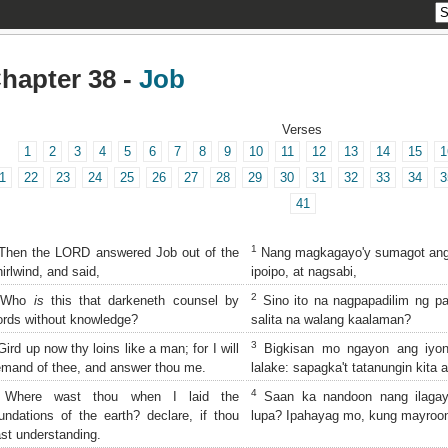
hapter 38 -
Job
Verses
1
2
3
4
5
6
7
8
9
10
11
12
13
14
15
1
1
22
23
24
25
26
27
28
29
30
31
32
33
34
3
41
1
hen the LORD answered Job out of the
Nang magkagayo'y sumagot ang
irlwind, and said,
ipoipo, at nagsabi,
2
Who
is
this that darkeneth counsel by
Sino ito na nagpapadilim ng 
rds without knowledge?
salita na walang kaalaman?
3
ird up now thy loins like a man; for I will
Bigkisan mo ngayon ang iyon
mand of thee, and answer thou me.
lalake: sapagka't tatanungin kita
4
Where wast thou when I laid the
Saan ka nandoon nang ilagay
undations of the earth? declare, if thou
lupa? Ipahayag mo, kung mayroo
st understanding.