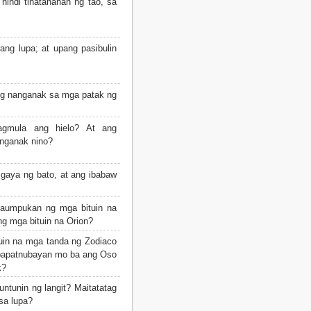
indi tinatahanan ng tao, sa
ang lupa; at upang pasibulin
g nanganak sa mga patak ng
gmula ang hielo? At ang
anganak nino?
gaya ng bato, at ang ibabaw
aumpukan ng mga bituin na
ng mga bituin na Orion?
uin na mga tanda ng Zodiaco
papatnubayan mo ba ang Oso
k?
ntunin ng langit? Maitatatag
sa lupa?