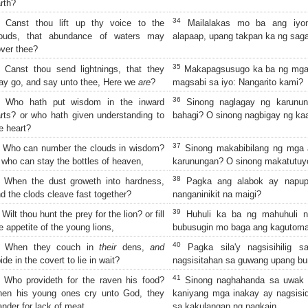
rth?
34
Canst thou lift up thy voice to the
Mailalakas mo ba ang iyon
louds, that abundance of waters may
alapaap, upang takpan ka ng sag
ver thee?
35
Canst thou send lightnings, that they
Makapagsusugo ka ba ng mga k
y go, and say unto thee, Here we
are
?
magsabi sa iyo: Nangarito kami?
36
Who hath put wisdom in the inward
Sinong naglagay ng karunun
rts? or who hath given understanding to
bahagi? O sinong nagbigay ng ka
e heart?
37
Who can number the clouds in wisdom?
Sinong makabibilang ng mga 
 who can stay the bottles of heaven,
karunungan? O sinong makatutuyo
38
When the dust groweth into hardness,
Pagka ang alabok ay napupu
d the clods cleave fast together?
nanganinikit na maigi?
39
Wilt thou hunt the prey for the lion? or fill
Huhuli ka ba ng mahuhuli n
e appetite of the young lions,
bubusugin mo baga ang kagutoma
40
When they couch in
their
dens,
and
Pagka sila'y nagsisihilig s
ide in the covert to lie in wait?
nagsisitahan sa guwang upang b
41
Who provideth for the raven his food?
Sinong naghahanda sa uwak n
hen his young ones cry unto God, they
kaniyang mga inakay ay nagsisid
nder for lack of meat.
sa kakulangan ng pagkain.