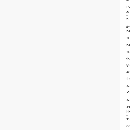
n
is
27
gr
he
28
be
29
t
ge
30
th
31
Pl
32
se
hi
33
ca