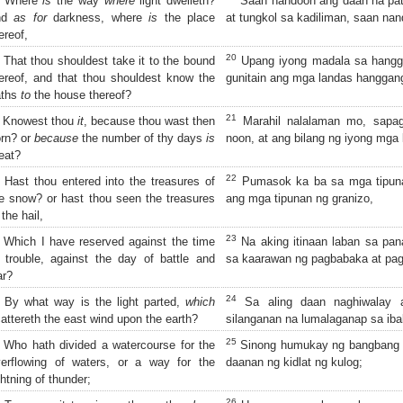
Where
is
the way
where
light dwelleth?
Saan nandoon ang daan na pat
nd
as for
darkness, where
is
the place
at tungkol sa kadiliman, saan na
ereof,
20
That thou shouldest take it to the bound
Upang iyong madala sa hangga
ereof, and that thou shouldest know the
gunitain ang mga landas hanggan
aths
to
the house thereof?
21
Knowest thou
it
, because thou wast then
Marahil nalalaman mo, sapagk
rn? or
because
the number of thy days
is
noon, at ang bilang ng iyong mg
eat?
22
Hast thou entered into the treasures of
Pumasok ka ba sa mga tipuna
e snow? or hast thou seen the treasures
ang mga tipunan ng granizo,
 the hail,
23
Which I have reserved against the time
Na aking itinaan laban sa pa
 trouble, against the day of battle and
sa kaarawan ng pagbabaka at pa
ar?
24
By what way is the light parted,
which
Sa aling daan naghiwalay a
attereth the east wind upon the earth?
silanganan na lumalaganap sa ib
25
Who hath divided a watercourse for the
Sinong humukay ng bangbang s
erflowing of waters, or a way for the
daanan ng kidlat ng kulog;
ghtning of thunder;
26