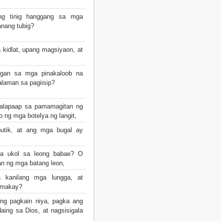
g tinig hanggang sa mga
anang tubig?
idlat, upang magsiyaon, at
gan sa mga pinakaloob na
alaman sa pagiisip?
alapaap sa pamamagitan ng
 ng mga botelya ng langit,
tik, at ang mga bugal ay
a ukol sa leong babae? O
n ng mga batang leon,
a kanilang mga lungga, at
umakay?
g pagkain niya, pagka ang
aing sa Dios, at nagsisigala