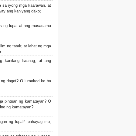
 sa iyong mga kaarawan, at
way ang kaniyang dako;
 ng lupa, at ang masasama
lim ng tatak; at lahat ng mga
n:
 kanilang liwanag, at ang
ng dagat? O lumakad ka ba
a pintuan ng kamatayan? O
nino ng kamatayan?
ngan ng lupa? Ipahayag mo,