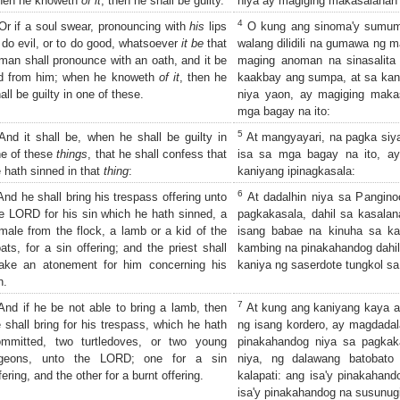
hen he knoweth
of it
, then he shall be guilty.
niya ay magiging makasalanan 
4
r if a soul swear, pronouncing with
his
lips
O kung ang sinoma'y sumump
 do evil, or to do good, whatsoever
it be
that
walang dilidili na gumawa ng
man shall pronounce with an oath, and it be
maging anoman na sinasalita n
id from him; when he knoweth
of it
, then he
kaakbay ang sumpa, at sa kani
all be guilty in one of these.
niya yaon, ay magiging maka
mga bagay na ito:
5
nd it shall be, when he shall be guilty in
At mangyayari, na pagka siy
e of these
things
, that he shall confess that
isa sa mga bagay na ito, ay
 hath sinned in that
thing
:
kaniyang ipinagkasala:
6
nd he shall bring his trespass offering unto
At dadalhin niya sa Pangino
e LORD for his sin which he hath sinned, a
pagkakasala, dahil sa kasalan
male from the flock, a lamb or a kid of the
isang babae na kinuha sa ka
ats, for a sin offering; and the priest shall
kambing na pinakahandog dahil 
ake an atonement for him concerning his
kaniya ng saserdote tungkol s
n.
7
nd if he be not able to bring a lamb, then
At kung ang kaniyang kaya a
 shall bring for his trespass, which he hath
ng isang kordero, ay magdadal
ommitted, two turtledoves, or two young
pinakahandog niya sa pagkaka
igeons, unto the LORD; one for a sin
niya, ng dalawang batobato
fering, and the other for a burnt offering.
kalapati: ang isa'y pinakahand
isa'y pinakahandog na susunug