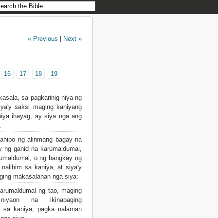
« Previous
|
Next »
16
17
18
19
sala, sa pagkarinig niya ng
iya'y saksi maging kaniyang
niya ihayag, ay siya nga ang
.
hipo ng alinmang bagay na
 ng ganid na karumaldumal,
umaldumal, o ng bangkay ng
alihim sa kaniya, at siya'y
ging makasalanan nga siya:
arumaldumal ng tao, maging
niyaon na ikinapaging
m sa kaniya; pagka nalaman