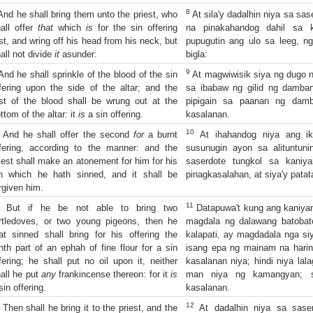
8
nd he shall bring them unto the priest, who
At sila'y dadalhin niya sa sas
all offer
that
which
is
for the sin offering
na pinakahandog dahil sa 
rst, and wring off his head from his neck, but
pupugutin ang ulo sa leeg, ngu
all not divide
it
asunder:
bigla:
9
nd he shall sprinkle of the blood of the sin
At magwiwisik siya ng dugo n
fering upon the side of the altar; and the
sa ibabaw ng gilid ng damban
st of the blood shall be wrung out at the
pipigain sa paanan ng damb
ttom of the altar: it
is
a sin offering.
kasalanan.
10
And he shall offer the second
for
a burnt
At ihahandog niya ang ik
fering, according to the manner: and the
susunugin ayon sa alituntuni
iest shall make an atonement for him for his
saserdote tungkol sa kaniy
in which he hath sinned, and it shall be
pinagkasalahan, at siya'y patat
rgiven him.
11
But if he be not able to bring two
Datapuwa't kung ang kaniyan
rtledoves, or two young pigeons, then he
magdala ng dalawang batobat
at sinned shall bring for his offering the
kalapati, ay magdadala nga si
nth part of an ephah of fine flour for a sin
isang epa ng mainam na harin
fering; he shall put no oil upon it, neither
kasalanan niya; hindi niya lal
all he put
any
frankincense thereon: for it
is
man niya ng kamangyan; s
sin offering.
kasalanan.
12
Then shall he bring it to the priest, and the
At dadalhin niya sa saser