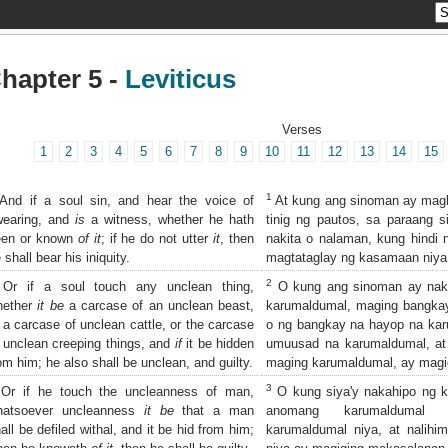
hapter 5 -
Leviticus
Verses
1
2
3
4
5
6
7
8
9
10
11
12
13
14
15
1
nd if a soul sin, and hear the voice of
At kung ang sinoman ay magka
wearing, and
is
a witness, whether he hath
tinig ng pautos, sa paraang s
een or known
of it
; if he do not utter
it
, then
nakita o nalaman, kung hindi 
 shall bear his iniquity.
magtataglay ng kasamaan niya
2
Or if a soul touch any unclean thing,
O kung ang sinoman ay naka
hether
it be
a carcase of an unclean beast,
karumaldumal, maging bangkay
 a carcase of unclean cattle, or the carcase
o ng bangkay na hayop na kar
 unclean creeping things, and
if
it be hidden
umuusad na karumaldumal, at n
om him; he also shall be unclean, and guilty.
maging karumaldumal, ay magi
3
r if he touch the uncleanness of man,
O kung siya'y nakahipo ng k
hatsoever uncleanness
it be
that a man
anomang karumaldumal 
all be defiled withal, and it be hid from him;
karumaldumal niya, at nalihi