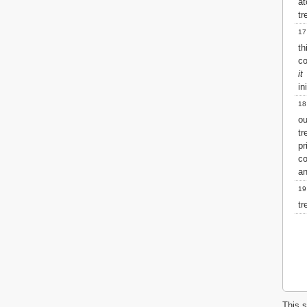
a
tr
17
th
c
it
in
18
ou
tr
p
c
an
19
tr
This s