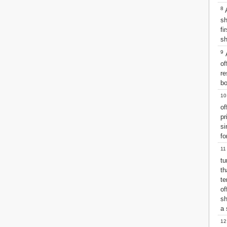
Matthew
8
A
Mark
sh
Luke
fi
John
sh
Acts
9
A
Romans
of
1 Corinthians
re
2 Corinthians
bo
Galatians
Ephesians
10
Philippians
of
Colossians
pr
1 Thessalonians
s
2 Thessalonians
fo
1 Timothy
11
2 Timothy
tu
Titus
th
Philemon
te
Hebrews
of
James
sh
1 Peter
a 
2 Peter
12
1 John