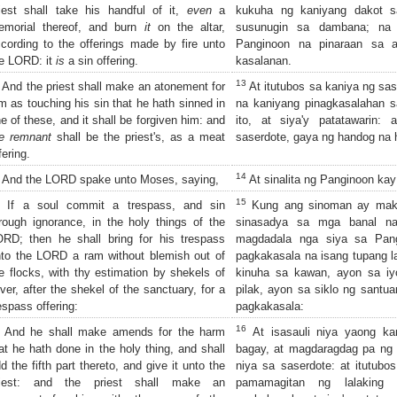
iest shall take his handful of it,
even
a
kukuha ng kaniyang dakot sa
emorial thereof, and burn
it
on the altar,
susunugin sa dambana; n
cording to the offerings made by fire unto
Panginoon na pinaraan sa a
e LORD: it
is
a sin offering.
kasalanan.
13
And the priest shall make an atonement for
At itutubos sa kaniya ng sas
m as touching his sin that he hath sinned in
na kaniyang pinagkasalahan 
e of these, and it shall be forgiven him: and
ito, at siya'y patatawarin:
e remnant
shall be the priest's, as a meat
saserdote, gaya ng handog na h
fering.
14
And the LORD spake unto Moses, saying,
At sinalita ng Panginoon kay
15
If a soul commit a trespass, and sin
Kung ang sinoman ay maka
rough ignorance, in the holy things of the
sinasadya sa mga banal n
RD; then he shall bring for his trespass
magdadala nga siya sa Pang
to the LORD a ram without blemish out of
pagkakasala na isang tupang l
e flocks, with thy estimation by shekels of
kinuha sa kawan, ayon sa iy
lver, after the shekel of the sanctuary, for a
pilak, ayon sa siklo ng santua
espass offering:
pagkakasala:
16
And he shall make amends for the harm
At isasauli niya yaong ka
at he hath done in the holy thing, and shall
bagay, at magdaragdag pa ng i
d the fifth part thereto, and give it unto the
niya sa saserdote: at itutubo
riest: and the priest shall make an
pamamagitan ng lalaking