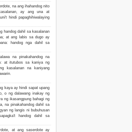
erdote, na ang ihahandog nito
kasalanan, ay ang una at
ni't hindi papaghihiwalaying
g handog dahil sa kasalanan
a; at ang labis sa dugo ay
ana: handog nga dahil sa
alawa na pinakahandog na
n: at itutubos sa kaniya ng
ang kasalanan na kaniyang
awarin.
g kaya ay hindi sapat upang
o, o ng dalawang inakay ng
ya ng ikasangpung bahagi ng
a, na pinakahandog dahil sa
agyan ng langis ni bubuhusan
apagka't handog dahil sa
dote, at ang saserdote ay