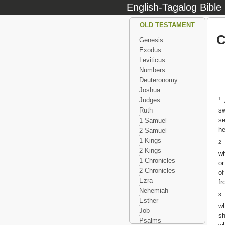
English-Tagalog Bible
OLD TESTAMENT
C
Genesis
Exodus
Leviticus
Numbers
Deuteronomy
Joshua
1
Judges
A
s
Ruth
s
1 Samuel
he
2 Samuel
1 Kings
2
2 Kings
w
1 Chronicles
or
2 Chronicles
of
Ezra
fr
Nehemiah
3
O
Esther
w
Job
sh
Psalms