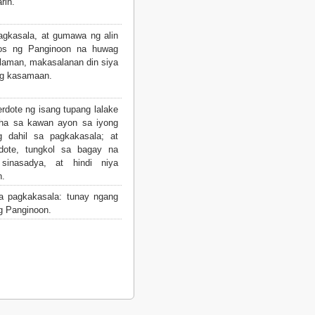
rin.
gkasala, at gumawa ng alin
os ng Panginoon na huwag
alaman, makasalanan din siya
ng kasamaan.
rdote ng isang tupang lalake
uha sa kawan ayon sa iyong
 dahil sa pagkakasala; at
dote, tungkol sa bagay na
sinasadya, at hindi niya
n.
a pagkakasala: tunay ngang
g Panginoon.