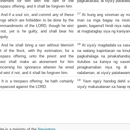
tonement for him with the ram of the
pagkakasala; at siya'y patatawa
espass offering, and it shall be forgiven him.
17
And if a soul sin, and commit any of these
At kung ang sinoman ay ma
ings which are forbidden to be done by the
man sa mga bagay na iniut
ommandments of the LORD; though he wist
gawin; bagama't hindi niya nal
not, yet is he guilty, and shall bear his
at magtataglay siya ng kaniya
iquity.
18
And he shall bring a ram without blemish
At siya'y magdadala sa sase
t of the flock, with thy estimation, for a
na walang kapintasan na kin
espass offering, unto the priest: and the
pagkahalaga na pinakahandog
riest shall make an atonement for him
itutubos sa kaniya ng saser
oncerning his ignorance wherein he erred
pinagkamalian niya ng di 
d wist
it
not, and it shall be forgiven him.
nalalaman, at siya'y patatawari
19
It
is
a trespass offering: he hath certainly
Yaon nga'y handog dahil s
espassed against the LORD.
siya'y makasalanan sa harap n
ite is a ministry of the
Navigators