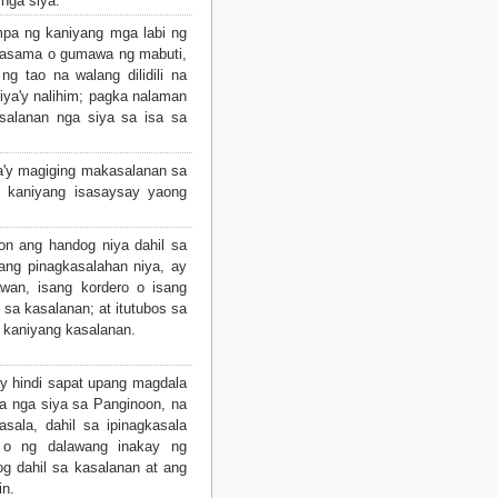
nga siya:
a ng kaniyang mga labi ng
 masama o gumawa ng mabuti,
g tao na walang dilidili na
ya'y nalihim; pagka nalaman
salanan nga siya sa isa sa
a'y magiging makasalanan sa
 kaniyang isasaysay yaong
on ang handog niya dahil sa
ang pinagkasalahan niya, ay
wan, isang kordero o isang
sa kasalanan; at itutubos sa
a kaniyang kasalanan.
y hindi sapat upang magdala
a nga siya sa Panginoon, na
sala, dahil sa ipinagkasala
 o ng dalawang inakay ng
og dahil sa kasalanan at ang
in.