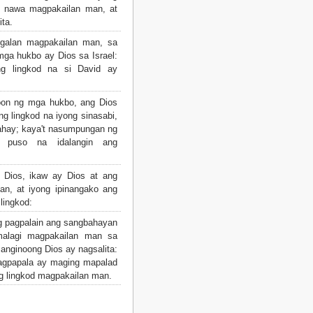
n nawa magpakailan man, at
ita.
galan magpakailan man, sa
ga hukbo ay Dios sa Israel:
g lingkod na si David ay
oon ng mga hukbo, ang Dios
ng lingkod na iyong sinasabi,
bahay; kaya't nasumpungan ng
g puso na idalangin ang
Dios, ikaw ay Dios at ang
an, at iyong ipinangako ang
lingkod:
 pagpalain ang sangbahayan
malagi magpakailan man sa
anginoong Dios ay nagsalita:
agpapala ay maging mapalad
g lingkod magpakailan man.