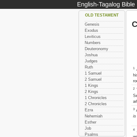
English-Tagalog Bible
OLD TESTAMENT
C
Genesis
Exodus
Leviticus
Numbers
Deuteronomy
Joshua
Judges
Ruth
1
A
1 Samuel
hi
2 Samuel
ro
1 Kings
2
T
2 Kings
Se
1 Chronicles
ar
2 Chronicles
3
Ezra
A
is
Nehemiah
Esther
Job
4
A
Psalms
wo