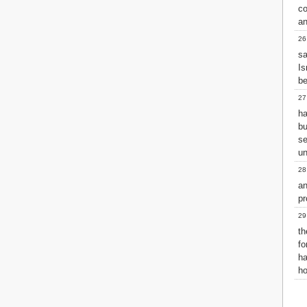
co
an
26
s
Is
be
27
ha
b
se
un
28
a
pr
29
th
fo
h
ho