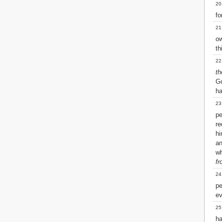
20
fo
21
ow
th
22
th
Go
ha
23
p
re
hi
an
wh
fr
24
p
ev
25
h