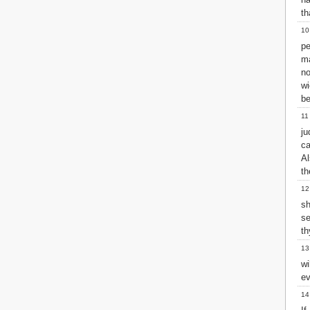
Matthew
th
Mark
10
Luke
pe
John
ma
Acts
n
Romans
w
1 Corinthians
be
2 Corinthians
Galatians
11
Ephesians
j
Philippians
ca
Colossians
Al
1 Thessalonians
th
2 Thessalonians
12
1 Timothy
sh
2 Timothy
se
Titus
th
Philemon
13
Hebrews
wi
James
ev
1 Peter
2 Peter
14
1 John