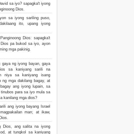
avid sa iyo? sapagka't iyong
nginoong Dios.
yon sa iyong sariling puso,
akilaang ito, upang iyong
Panginoong Dios: sapagka't
Dios pa bukod sa iyo, ayon
aming mga pakinig.
 gaya ng iyong bayan, gaya
ios sa kaniyang sarili na
n niya sa kaniyang isang
o ng mga dakilang bagay, at
bagay ang iyong lupain, sa
 tinubos para sa iyo mula sa
sa kanilang mga dios?
arili ang iyong bayang Israel
magpakailan man; at ikaw,
Dios.
Dios, ang salita na iyong
gkod, at tungkol sa kaniyang