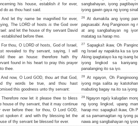
ncerning his house, establish
it
for ever,
sangbahayan, iyong pagtibayi
d do as thou hast said.
iyong gawin gaya ng iyong sinal
26
And let thy name be magnified for ever,
At dumakila ang iyong pan
aying, The LORD of hosts
is
the God over
pagsasabi: Ang Panginoon ng m
rael: and let the house of thy servant David
at ang sangbahayan ng iyon
 established before thee.
matatag sa harap mo.
27
For thou, O LORD of hosts, God of Israel,
Sapagka't ikaw, Oh Pangin
st revealed to thy servant, saying, I will
ng Israel ay napakita ka sa iyo
uild thee an house: therefore hath thy
Aking ipagtatayo ka ng isang 
rvant found in his heart to pray this prayer
iyong lingkod sa kaniyan
to thee.
panalanging ito sa iyo.
28
And now, O Lord GOD, thou
art
that God,
At ngayon, Oh Panginoong 
nd thy words be true, and thou hast
iyong mga salita ay katotohan
omised this goodness unto thy servant:
mabuting bagay na ito sa iyong 
29
Therefore now let it please thee to bless
Ngayon nga'y kalugdan mong
e house of thy servant, that it may continue
ng iyong lingkod, upang ma
r ever before thee: for thou, O Lord GOD,
harap mo: sapagka't ikaw, Oh P
ast spoken
it
: and with thy blessing let the
at sa pamamagitan ng iyong p
use of thy servant be blessed for ever.
nawa ang sangbahayan ng iyon