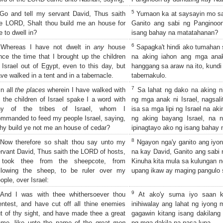
5
o and tell my servant David, Thus saith
Yumaon ka at saysayin mo sa 
e LORD, Shalt thou build me an house for
Ganito ang sabi ng Panginoo
 to dwell in?
isang bahay na matatahanan?
6
Whereas I have not dwelt in
any
house
Sapagka't hindi ako tumahan 
nce the time that I brought up the children
na aking iahon ang mga anak
 Israel out of Egypt, even to this day, but
hanggang sa araw na ito, kundi
ve walked in a tent and in a tabernacle.
tabernakulo.
7
n all
the places
wherein I have walked with
Sa lahat ng dako na aking n
l the children of Israel spake I a word with
ng mga anak ni Israel, nagsali
ny of the tribes of Israel, whom I
isa sa mga lipi ng Israel na ak
mmanded to feed my people Israel, saying,
ng aking bayang Israel, na n
y build ye not me an house of cedar?
ipinagtayo ako ng isang bahay 
8
ow therefore so shalt thou say unto my
Ngayon nga'y ganito ang iyon
rvant David, Thus saith the LORD of hosts,
na kay David, Ganito ang sabi
 took thee from the sheepcote, from
Kinuha kita mula sa kulungan n
ollowing the sheep, to be ruler over my
upang ikaw ay maging pangulo s
ople, over Israel:
9
nd I was with thee whithersoever thou
At ako'y suma iyo saan k
ntest, and have cut off all thine enemies
inihiwalay ang lahat ng iyong
t of thy sight, and have made thee a great
gagawin kitang isang dakilang
me, like unto the name of the great
men
ng mga dakila na nasa lupa.