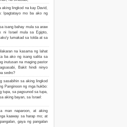
aking lingkod na kay David,
n: Ipagtatayo mo ba ako ng
sa isang bahay mula sa araw
 ni Israel mula sa Egipto,
 ako'y lumakad sa tolda at sa
ilakaran na kasama ng lahat
ta ba ako ng isang salita sa
ing inutusan na maging pastor
agsasabi, Bakit hindi ninyo
na sedro?
g sasabihin sa aking lingkod
 ng Panginoon ng mga hukbo:
g tupa, sa pagsunod sa tupa,
a aking bayan, sa Israel:
a man naparoon, at aking
 mga kaaway sa harap mo; at
 pangalan, gaya ng pangalan