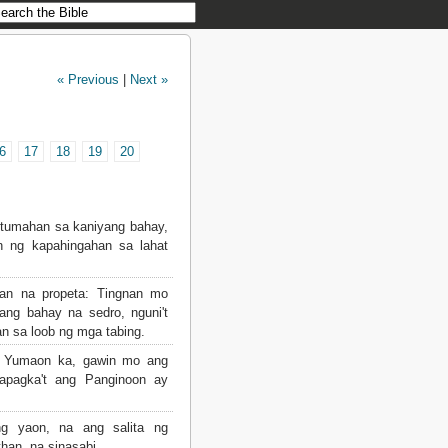
« Previous
|
Next »
6
17
18
19
20
 tumahan sa kaniyang bahay,
n ng kapahingahan sa lahat
an na propeta: Tingnan mo
ang bahay na sedro, nguni't
n sa loob ng mga tabing.
i, Yumaon ka, gawin mo ang
apagka't ang Panginoon ay
ng yaon, na ang salita ng
han, na sinasabi,