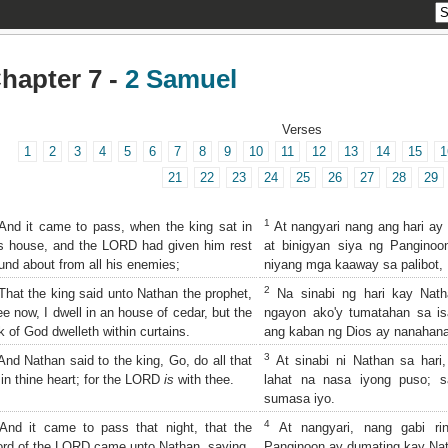
hapter 7 -
2 Samuel
Verses
1
2
3
4
5
6
7
8
9
10
11
12
13
14
15
1
21
22
23
24
25
26
27
28
29
1
nd it came to pass, when the king sat in
At nangyari nang ang hari ay
s house, and the LORD had given him rest
at binigyan siya ng Panginoo
und about from all his enemies;
niyang mga kaaway sa palibot,
2
hat the king said unto Nathan the prophet,
Na sinabi ng hari kay Nath
e now, I dwell in an house of cedar, but the
ngayon ako'y tumatahan sa is
k of God dwelleth within curtains.
ang kaban ng Dios ay nanahana
3
nd Nathan said to the king, Go, do all that
At sinabi ni Nathan sa har
in thine heart; for the LORD
is
with thee.
lahat na nasa iyong puso; s
sumasa iyo.
4
nd it came to pass that night, that the
At nangyari, nang gabi ri
rd of the LORD came unto Nathan, saying,
Panginoon ay dumating kay Nat