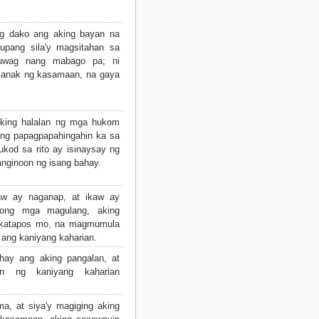
ng dako ang aking bayan na
, upang sila'y magsitahan sa
 huwag nang mabago pa; ni
a anak ng kasamaan, na gaya
king halalan ng mga hukom
king papagpapahingahin ka sa
kod sa rito ay isinaysay ng
nginoon ng isang bahay.
w ay naganap, at ikaw ay
ong mga magulang, aking
agkatapos mo, na magmumula
g ang kaniyang kaharian.
hay ang aking pangalan, at
an ng kaniyang kaharian
a, at siya'y magiging aking