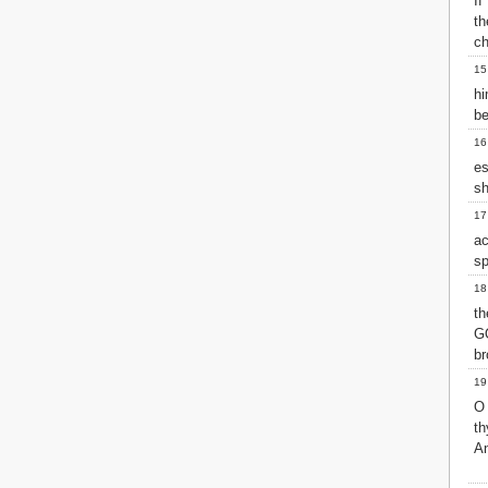
If
2 John
th
ch
3 John
Jude
15
Revelation
hi
be
16
es
sh
17
ac
sp
18
t
G
br
19
O
th
A