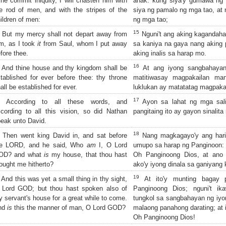
 he commit iniquity, I will chasten him with
anak: kung siya'y gumawa ng
e rod of men, and with the stripes of the
siya ng pamalo ng mga tao, a
ildren of men:
ng mga tao;
15
But my mercy shall not depart away from
Nguni't ang aking kagandaha
m, as I took
it
from Saul, whom I put away
sa kaniya na gaya nang aking 
fore thee.
aking inalis sa harap mo.
16
And thine house and thy kingdom shall be
At ang iyong sangbahayan
tablished for ever before thee: thy throne
matitiwasay magpakailan ma
all be established for ever.
luklukan ay matatatag magpaka
17
According to all these words, and
Ayon sa lahat ng mga sali
cording to all this vision, so did Nathan
pangitaing ito ay gayon sinalita
eak unto David.
18
Then went king David in, and sat before
Nang magkagayo'y ang hari
he LORD, and he said, Who
am
I, O Lord
umupo sa harap ng Panginoon: a
OD? and what
is
my house, that thou hast
Oh Panginoong Dios, at ano
ought me hitherto?
ako'y iyong dinala sa ganiyang
19
And this was yet a small thing in thy sight,
At ito'y munting bagay 
 Lord GOD; but thou hast spoken also of
Panginoong Dios; nguni't i
y servant's house for a great while to come.
tungkol sa sangbahayan ng iyo
nd
is
this the manner of man, O Lord GOD?
malaong panahong darating; at 
Oh Panginoong Dios!