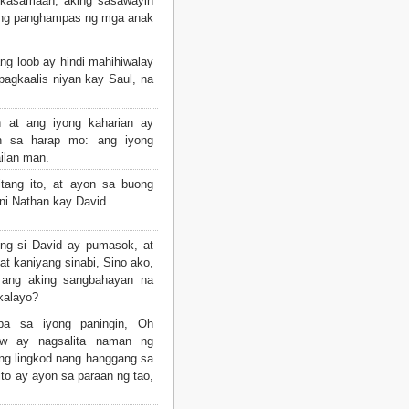
 kasamaan, aking sasawayin
t ng panghampas ng mga anak
ng loob ay hindi mahihiwalay
pagkaalis niyan kay Saul, na
 at ang iyong kaharian ay
n sa harap mo: ang iyong
ilan man.
tang ito, at ayon sa buong
 ni Nathan kay David.
ng si David ay pumasok, at
t kaniyang sinabi, Sino ako,
 ang aking sangbahayan na
 kalayo?
pa sa iyong paningin, Oh
kaw ay nagsalita naman ng
ng lingkod nang hanggang sa
ito ay ayon sa paraan ng tao,