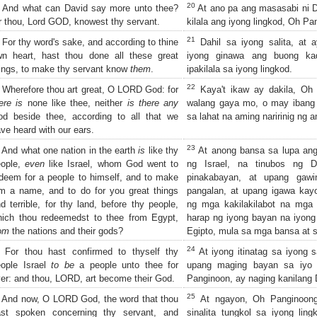
20
And what can David say more unto thee?
At ano pa ang masasabi ni D
r thou, Lord GOD, knowest thy servant.
kilala ang iyong lingkod, Oh Pa
21
For thy word's sake, and according to thine
Dahil sa iyong salita, at a
n heart, hast thou done all these great
iyong ginawa ang buong kad
ings, to make thy servant know
them
.
ipakilala sa iyong lingkod.
22
Wherefore thou art great, O LORD God: for
Kaya't ikaw ay dakila, Oh 
ere is
none like thee, neither
is there any
walang gaya mo, o may ibang 
d beside thee, according to all that we
sa lahat na aming naririnig ng 
ve heard with our ears.
23
And what one nation in the earth
is
like thy
At anong bansa sa lupa ang
eople,
even
like Israel, whom God went to
ng Israel, na tinubos ng D
deem for a people to himself, and to make
pinakabayan, at upang gawi
m a name, and to do for you great things
pangalan, at upang igawa kay
d terrible, for thy land, before thy people,
ng mga kakilakilabot na mga 
ich thou redeemedst to thee from Egypt,
harap ng iyong bayan na iyong
om
the nations and their gods?
Egipto, mula sa mga bansa at 
24
For thou hast confirmed to thyself thy
At iyong itinatag sa iyong s
eople Israel
to be
a people unto thee for
upang maging bayan sa iyo 
er: and thou, LORD, art become their God.
Panginoon, ay naging kanilang 
25
And now, O LORD God, the word that thou
At ngayon, Oh Panginoong 
ast spoken concerning thy servant, and
sinalita tungkol sa iyong lin