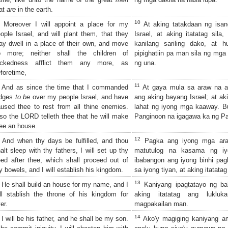
at
are
in the earth.
10
Moreover I will appoint a place for my
At aking tatakdaan ng isa
ople Israel, and will plant them, that they
Israel, at aking itatatag sila
y dwell in a place of their own, and move
kanilang sariling dako, at
o more; neither shall the children of
pipighatiin pa man sila ng mg
ickedness afflict them any more, as
ng una.
foretime,
11
And as since the time that I commanded
At gaya mula sa araw na a
udges
to be
over my people Israel, and have
ang aking bayang Israel; at a
used thee to rest from all thine enemies.
lahat ng iyong mga kaaway. Bu
so the LORD telleth thee that he will make
Panginoon na igagawa ka ng Pa
ee an house.
12
And when thy days be fulfilled, and thou
Pagka ang iyong mga ara
alt sleep with thy fathers, I will set up thy
matutulog na kasama ng iy
ed after thee, which shall proceed out of
ibabangon ang iyong binhi p
y bowels, and I will establish his kingdom.
sa iyong tiyan, at aking itatata
13
He shall build an house for my name, and I
Kaniyang ipagtatayo ng ba
ll stablish the throne of his kingdom for
aking itatatag ang lukluk
er.
magpakailan man.
14
I will be his father, and he shall be my son.
Ako'y magiging kaniyang am