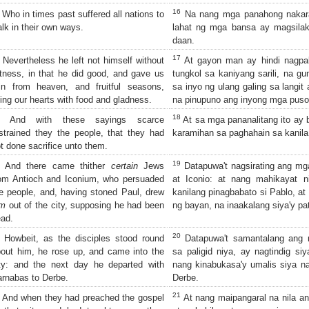
16
Who in times past suffered all nations to
Na nang mga panahong nakara
lk in their own ways.
lahat ng mga bansa ay magsilak
daan.
17
Nevertheless he left not himself without
At gayon man ay hindi nagpab
tness, in that he did good, and gave us
tungkol sa kaniyang sarili, na 
in from heaven, and fruitful seasons,
sa inyo ng ulang galing sa langi
lling our hearts with food and gladness.
na pinupuno ang inyong mga puso
18
And with these sayings scarce
At sa mga pananalitang ito ay b
strained they the people, that they had
karamihan sa paghahain sa kanila
t done sacrifice unto them.
19
And there came thither
certain
Jews
Datapuwa't nagsirating ang mg
om Antioch and Iconium, who persuaded
at Iconio: at nang mahikayat 
e people, and, having stoned Paul, drew
kanilang pinagbabato si Pablo, at 
im
out of the city, supposing he had been
ng bayan, na inaakalang siya'y pa
ad.
20
Howbeit, as the disciples stood round
Datapuwa't samantalang ang 
out him, he rose up, and came into the
sa paligid niya, ay nagtindig s
ty: and the next day he departed with
nang kinabukasa'y umalis siya 
rnabas to Derbe.
Derbe.
21
And when they had preached the gospel
At nang maipangaral na nila a