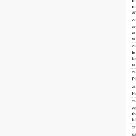
to
re
an
22
a
an
en
23
i
fa
on
24
Pi
25
Pe
26
w
th
fu
27
g