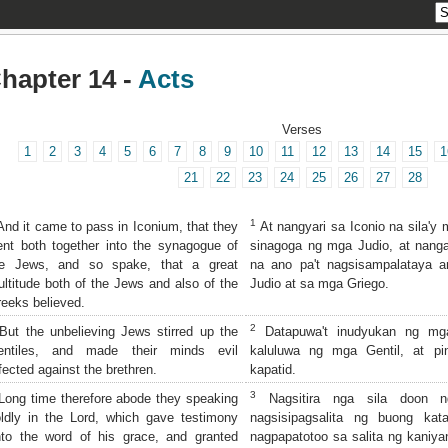
hapter 14 -
Acts
Verses
1
2
3
4
5
6
7
8
9
10
11
12
13
14
15
1
21
22
23
24
25
26
27
28
1
nd it came to pass in Iconium, that they
At nangyari sa Iconio na sila'
nt both together into the synagogue of
sinagoga ng mga Judio, at nang
he Jews, and so spake, that a great
na ano pa't nagsisampalataya 
ltitude both of the Jews and also of the
Judio at sa mga Griego.
eeks believed.
2
ut the unbelieving Jews stirred up the
Datapuwa't inudyukan ng mg
entiles, and made their minds evil
kaluluwa ng mga Gentil, at p
fected against the brethren.
kapatid.
3
ong time therefore abode they speaking
Nagsitira nga sila doon 
ldly in the Lord, which gave testimony
nagsisipagsalita ng buong ka
to the word of his grace, and granted
nagpapatotoo sa salita ng kaniya