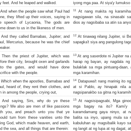
y feet. And he leaped and walked.
iyong mga paa. At siya'y lumukso
11
And when the people saw what Paul had
At nang makita ng karamiha
ne, they lifted up their voices, saying in
nagsigawan sila, na sinasabi s
he speech of Lycaonia, The gods are
dios ay nagsibaba sa atin sa any
me down to us in the likeness of men.
12
And they called Barnabas, Jupiter; and
At tinawag nilang Jupiter, si Be
ul, Mercurius, because he was the chief
sapagka't siya ang pangulong taga
eaker.
13
Then the priest of Jupiter, which was
At ang saserdote ni Jupiter na
fore their city, brought oxen and garlands
harap ng bayan, ay nagdala ng
nto the gates, and would have done
bulaklak sa mga pintuang-daan,
crifice with the people.
mga karamihan.
14
Which
when the apostles, Barnabas and
Datapuwa't nang marinig ito n
aul, heard
of
, they rent their clothes, and
at si Pablo, ay hinapak nila 
n in among the people, crying out,
nagsipanakbo sa gitna ng karamih
15
And saying, Sirs, why do ye these
At nagsisipagsabi, Mga ginoo
ings? We also are men of like passions
mga bagay na ito? Kami'y
ith you, and preach unto you that ye
karamdamang gaya ninyo, at n
ould turn from these vanities unto the
balita sa inyo, upang mula sa
ving God, which made heaven, and earth,
kabuluhan ay magsibalik kayo s
d the sea, and all things that are therein:
ng langit at ng lupa at ng dagat, 