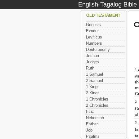
English-Tagalog Bible
OLD TESTAMENT
C
Genesis
Exodus
Leviticus
Numbers
Deuteronomy
Joshua
Judges
Ruth
1
A
1 Samuel
we
2 Samuel
t
1 Kings
mu
2 Kings
Gr
1 Chronicles
2
B
2 Chronicles
G
Ezra
af
Nehemiah
3
L
Esther
bo
Job
un
Psalms