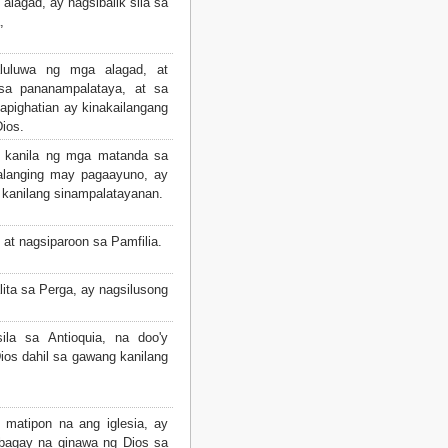
lagad, ay nagsibalik sila sa
,
luluwa ng mga alagad, at
i sa pananampalataya, at sa
pighatian ay kinakailangang
ios.
 kanila ng mga matanda sa
nalanging may pagaayuno, ay
g kanilang sinampalatayanan.
 at nagsiparoon sa Pamfilia.
lita sa Perga, ay nagsilusong
ila sa Antioquia, na doo'y
Dios dahil sa gawang kanilang
t matipon na ang iglesia, ay
 bagay na ginawa ng Dios sa