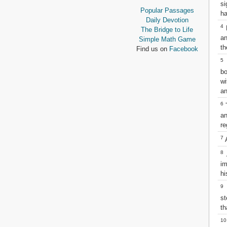
s
Proverbs
Popular Passages
ha
Ecclesiastes
Daily Devotion
Song of Solomon
4
B
The Bridge to Life
Isaiah
an
Simple Math Game
Jeremiah
th
Find us on
Facebook
Lamentations
5
Ezekiel
bo
Daniel
wi
Hosea
an
Joel
6
T
Amos
an
Obadiah
re
Jonah
Micah
7
A
Nahum
8
A
Habakkuk
im
Zephaniah
hi
Haggai
9
Zechariah
st
Malachi
th
NEW TESTAMENT
10