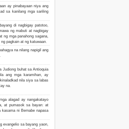
an ay pinabayaan niya ang
ad sa kanilang mga sariling
ayang di nagbigay patotoo,
gumawa ng mabuti at nagbigay
t at ng mga panahong sagana,
 ng pagkain at ng katuwaan.
ahagya na nilang napigil ang
.
a Judiong buhat sa Antioquia
nila ang mga karamihan, ay
kinaladkad nila siya sa labas
tay na.
mga alagad ay nangakatayo
iya, at pumasok sa bayan: at
na kasama ni Bernabe napasa
ng evangelio sa bayang yaon,