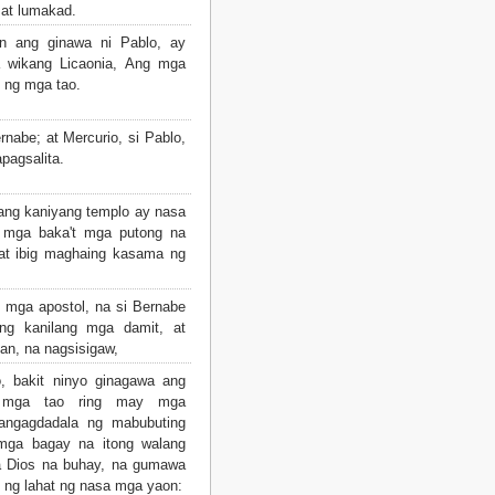
 at lumakad.
n ang ginawa ni Pablo, ay
a wikang Licaonia, Ang mga
o ng mga tao.
rnabe; at Mercurio, si Pablo,
pagsalita.
 ang kaniyang templo ay nasa
 mga baka't mga putong na
 at ibig maghaing kasama ng
g mga apostol, na si Bernabe
ang kanilang mga damit, at
an, na nagsisigaw,
, bakit ninyo ginagawa ang
 mga tao ring may mga
angagdadala ng mabubuting
 mga bagay na itong walang
a Dios na buhay, na gumawa
at ng lahat ng nasa mga yaon: