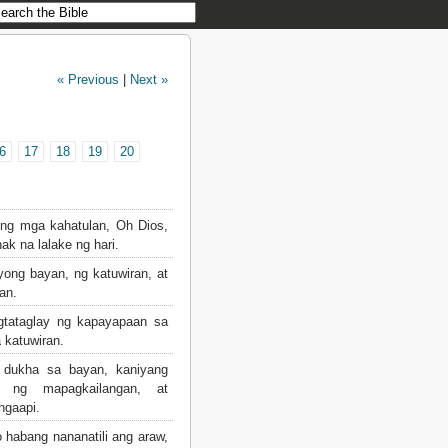
« Previous
|
Next »
6
17
18
19
20
ong mga kahatulan, Oh Dios,
ak na lalake ng hari.
ong bayan, ng katuwiran, at
an.
ataglay ng kapayapaan sa
 katuwiran.
 dukha sa bayan, kaniyang
k ng mapagkailangan, at
ngaapi.
 habang nananatili ang araw,