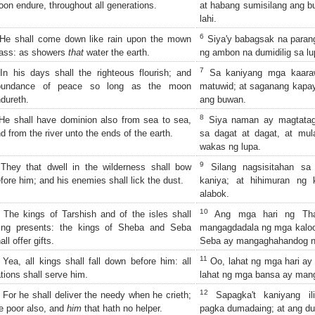
on endure, throughout all generations.
at habang sumisilang ang buw
lahi.
6
e shall come down like rain upon the mown
Siya'y babagsak na paran
ass: as showers
that
water the earth.
ng ambon na dumidilig sa lu
7
n his days shall the righteous flourish; and
Sa kaniyang mga kaara
bundance of peace so long as the moon
matuwid; at saganang kapa
dureth.
ang buwan.
8
e shall have dominion also from sea to sea,
Siya naman ay magtatag
d from the river unto the ends of the earth.
sa dagat at dagat, at mu
wakas ng lupa.
9
hey that dwell in the wilderness shall bow
Silang nagsisitahan sa
fore him; and his enemies shall lick the dust.
kaniya; at hihimuran ng
alabok.
10
The kings of Tarshish and of the isles shall
Ang mga hari ng Tha
ring presents: the kings of Sheba and Seba
mangagdadala ng mga kaloo
all offer gifts.
Seba ay mangaghahandog n
11
Yea, all kings shall fall down before him: all
Oo, lahat ng mga hari ay
tions shall serve him.
lahat ng mga bansa ay mang
12
For he shall deliver the needy when he crieth;
Sapagka't kaniyang ili
e poor also, and
him
that hath no helper.
pagka dumadaing; at ang du