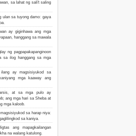
an, sa lahat ng sali't saling
g ulan sa tuyong damo: gaya
pa.
wan ay giginhawa ang mga
yapaan, hanggang sa mawala
lay ng pagpapakapanginoon
la sa ilog hanggang sa mga
 ilang ay magsisiyukod sa
 kaniyang mga kaaway ang
rsis, at sa mga pulo ay
b; ang mga hari sa Sheba at
g mga kaloob.
 magsisiyukod sa harap niya:
aglilingkod sa kaniya.
ligtas ang mapagkailangan
kha na walang katulong.