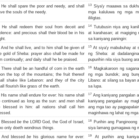
13
He shall spare the poor and needy, and shall
Siya'y maaawa sa dukha
ve the souls of the needy.
mga kaluluwa ng mga ma
ililigtas.
14
He shall redeem their soul from deceit and
Tutubusin niya ang kanil
olence: and precious shall their blood be in his
at karahasan; at magiging
ght.
sa kaniyang paningin:
15
And he shall live, and to him shall be given of
At siya'y mabubuhay at sa
e gold of Sheba: prayer also shall be made for
ng Sheba: at dadalangin
m continually;
and
daily shall he be praised.
pupurihin nila siya buong ar
16
There shall be an handful of corn in the earth
Magkakaroon ng saganang
on the top of the mountains; the fruit thereof
ng mga bundok; ang bung
hall shake like Lebanon: and
they
of the city
Libano: at silang sa bayan
all flourish like grass of the earth.
sa lupa.
17
His name shall endure for ever: his name shall
Ang kaniyang pangalan ay
 continued as long as the sun: and
men
shall
kaniyang pangalan ay magl
 blessed in him: all nations shall call him
ang mga tao ay pagpapalain
essed.
maginhawa ng lahat ng mga
18
Blessed
be
the LORD God, the God of Israel,
Purihin ang Panginoong D
o only doeth wondrous things.
siya lamang gumagawa ng 
19
And blessed
be
his glorious name for ever:
At purihin ang kaniya