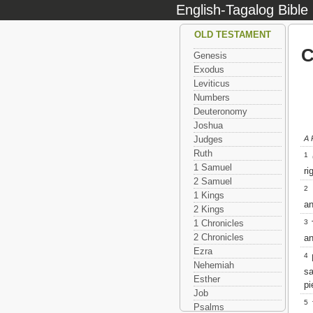
English-Tagalog Bible
OLD TESTAMENT
C
Genesis
Exodus
Leviticus
Numbers
Deuteronomy
Joshua
A 
Judges
Ruth
1
G
1 Samuel
ri
2 Samuel
2
H
1 Kings
an
2 Kings
3
1 Chronicles
T
2 Chronicles
an
Ezra
4
H
Nehemiah
sa
Esther
pi
Job
5
T
Psalms