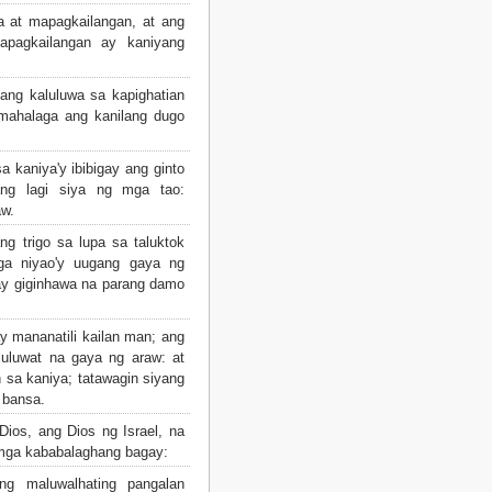
 at mapagkailangan, at ang
pagkailangan ay kaniyang
ang kaluluwa sa kapighatian
 mahalaga ang kanilang dugo
 kaniya'y ibibigay ang ginto
ang lagi siya ng mga tao:
aw.
 trigo sa lupa sa taluktok
a niyao'y uugang gaya ng
 ay giginhawa na parang damo
 mananatili kailan man; ang
uluwat na gaya ng araw: at
 sa kaniya; tatawagin siyang
 bansa.
ios, ang Dios ng Israel, na
mga kababalaghang bagay:
ng maluwalhating pangalan