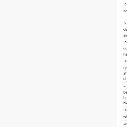
Matthew
13
Mark
sa
Luke
John
14
Acts
vi
Romans
si
1 Corinthians
2 Corinthians
15
Galatians
th
Ephesians
hi
Philippians
16
Colossians
up
1 Thessalonians
s
2 Thessalonians
sh
1 Timothy
17
2 Timothy
be
Titus
be
Philemon
bl
Hebrews
James
18
1 Peter
wh
2 Peter
19
1 John