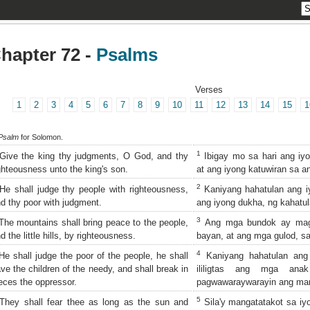
hapter 72 -
Psalms
Verses
1
2
3
4
5
6
7
8
9
10
11
12
13
14
15
1
Psalm
for Solomon.
1
ive the king thy judgments, O God, and thy
Ibigay mo sa hari ang iy
ghteousness unto the king's son.
at ang iyong katuwiran sa an
2
e shall judge thy people with righteousness,
Kaniyang hahatulan ang iy
d thy poor with judgment.
ang iyong dukha, ng kahatul
3
he mountains shall bring peace to the people,
Ang mga bundok ay magt
d the little hills, by righteousness.
bayan, at ang mga gulod, sa
4
e shall judge the poor of the people, he shall
Kaniyang hahatulan ang
ve the children of the needy, and shall break in
ililigtas ang mga ana
eces the oppressor.
pagwawaraywarayin ang ma
5
hey shall fear thee as long as the sun and
Sila'y mangatatakot sa iyo